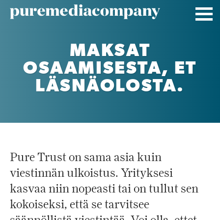
Skip
to
content
MAKSAT
OSAAMISESTA, ET
LÄSNÄOLOSTA.
Pure Trust on sama asia kuin
viestinnän ulkoistus. Yrityksesi
kasvaa niin nopeasti tai on tullut sen
kokoiseksi, että se tarvitsee
säännöllistä viestintää. Voi olla, ettet