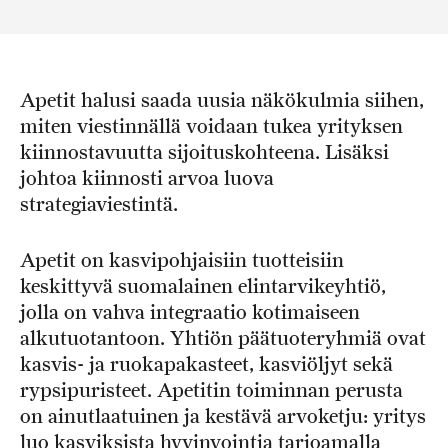
Apetit halusi saada uusia näkökulmia siihen,
miten viestinnällä voidaan tukea yrityksen
kiinnostavuutta sijoituskohteena. Lisäksi
johtoa kiinnosti arvoa luova
strategiaviestintä.
Apetit on kasvipohjaisiin tuotteisiin
keskittyvä suomalainen elintarvikeyhtiö,
jolla on vahva integraatio kotimaiseen
alkutuotantoon. Yhtiön päätuoteryhmiä ovat
kasvis- ja ruokapakasteet, kasviöljyt sekä
rypsipuristeet. Apetitin toiminnan perusta
on ainutlaatuinen ja kestävä arvoketju: yritys
luo kasviksista hyvinvointia tarjoamalla