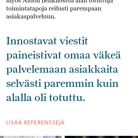
myös Aidon henkilöstöä alan totuttuja
toimintatapoja reilusti parempaan
asiakaspalveluun.
Innostavat viestit
paineistivat omaa väkeä
palvelemaan asiakkaita
selvästi paremmin kuin
alalla oli totuttu.
LISÄÄ REFERENSSEJÄ