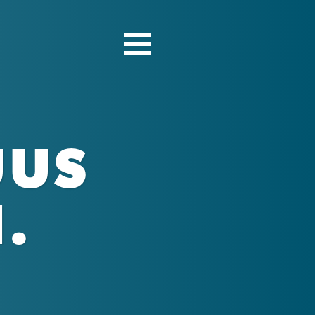
UUS
.