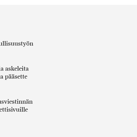
ullisuustyön
a askeleita
la pääsette
usviestinnän
ttisivuille