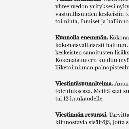
yhteenvedon yrityksesi nykyt
vastuullisuuden keskeisiin
toiminta, ihmiset ja hallinn
Kunnolla enemmän.
Kokonai
kokonaisvaltaisesti haltuun.
keskeisten sanoitusten lisäk
Kokonaisuuteen kuuluu myös 
liiketoiminnan painopistealue
Viestintäsuunnitelma.
Autam
toteutuksessa. Meiltä saat s
tai 12 kuukaudelle.
Viestinnän resurssi.
Tarvitta
kiinnostavia sisältöjä, jotta 