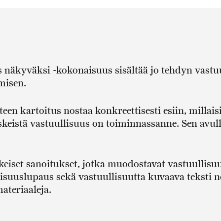
s näkyväksi -kokonaisuus sisältää jo tehdyn vastu
amisen.
en kartoitus nostaa konkreettisesti esiin, millaisi
eskeistä vastuullisuus on toiminnassanne. Sen avul
keiset sanoitukset, jotka muodostavat vastuullisu
lisuuslupaus sekä vastuullisuutta kuvaava teksti ne
materiaaleja.