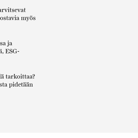
arvitsevat
nostavia myös
sa ja
ä, ESG-
ä tarkoittaa?
sta pidetään