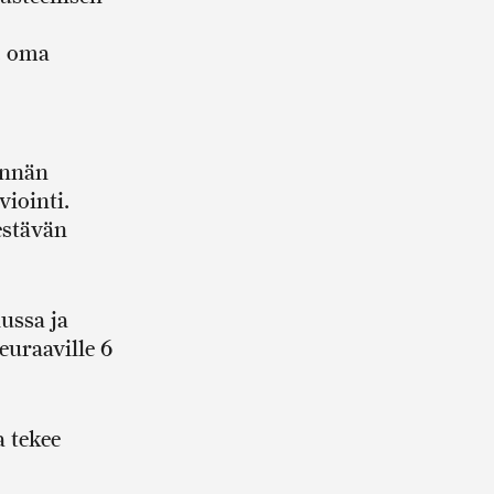
, oma
innän
iointi.
estävän
ussa ja
euraaville 6
a tekee