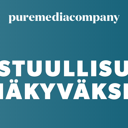
STUULLIS
NÄKYVÄKSI