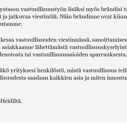
ystason vastuullisuustyön lisäksi myös brändisi t
 ja jatkuvaa viestintää. Näin brändinne ovat kiin
 autamme.
ssa vastuullisuuden viestinnässä, sanoittamises
n asiakkaanne lähettämästä vastuullisuuskyselyist
enotosta tai vastuullisuusasioiden sparrauksesta.
ö yrityksesi henkilöstö, mistä vastuullisuus teill
isuudesta saadaan kaikkien asia ja miten innostu
ä
Heidiltä
.