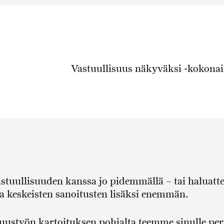
Vastuullisuus näkyväksi -kokonai
stuullisuuden kanssa jo pidemmällä – tai haluatt
ja keskeisten sanoitusten lisäksi enemmän.
uustyön kartoituksen pohjalta teemme sinulle per