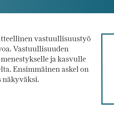
itteellinen vastuullisuustyö
rvoa. Vastuullisuuden
 menestykselle ja kasvulle
lta. Ensimmäinen askel on
s näkyväksi.