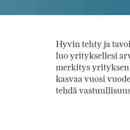
Hyvin tehty ja tavo
luo yrityksellesi a
merkitys yrityksen
kasvaa vuosi vuode
tehdä vastuullisuu