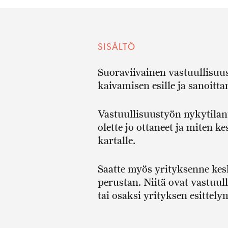
SISÄLTÖ
Suoraviivainen vastuullisuu
kaivamisen esille ja sanoitt
Vastuullisuustyön nykytilante
olette jo ottaneet ja miten k
kartalle.
Saatte myös yrityksenne kes
perustan. Niitä ovat vastuul
tai osaksi yrityksen esittely