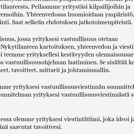
ilanteesta. Peilaamme yritystäsi kilpailijoihin ja
 teemoihin. Yhteenvedossa huomioidaan ympäristö
ointi. Saat selkeän ehdotuksen jatkotoimenpiteistä.
suus, jossa yrityksesi vastuullisuus otetaan
 Nykytilanteen kartoituksen, yhteenvedon ja viest
si teemme yrityksellesi kestävyyden olennaisuusarv
vastuullisuusohjelman laatiminen. Se sisältää k
et, tavoitteet, mittarit ja johtamismallin.
me yrityksesi vastuullisuusviestinnän suunnittel
uunnitelman yrityksesi vastuullisuusviestinnästä s
essa olemme yrityksesi viestintätiimi, joka ideoi j
sinä saavutat tavoitteesi.