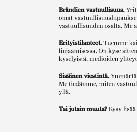
Brändien vastuullisuus.
Yrit
omat vastuullisuuslupaukset
vastuullisuuden osalta. Me
Erityistilanteet.
Tuemme kaike
linjaamisessa. On kyse sitte
kyselyistä, medioiden yhteyd
Sisäinen viestintä.
Ymmärtääk
Me tiedämme, miten vastuull
yllä.
Tai jotain muuta?
Kysy lisä