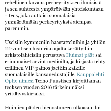
rehellinen kuvaus perheyrityksen ihmisistä
ja sen suhteesta ympäröivään yhteiskuntaan
– teos, joka auttaisi suomalaisia
ymmärtämään perheyrityksiä aiempaa
paremmin.
Useisiin kymmeniin haastatteluihin ja yhtiön
111-vuotisen historian ajalta kerättyihin
arkistolähteisiin perustuva
Huimat päät
sai
erinomaiset arviot medioilta, ja kirjasta tehty
erillinen VIP-painos jaettiin kaikille
suomalaisille kansanedustajille.
Kauppalehti
Optio nimesi
Terho Puustisen kirjoittaman
teoksen vuoden 2018 tärkeimmäksi
yrittäjyyskirjaksi.
Huimien päiden hienostuneen ulkoasun loi