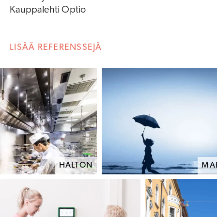
Kauppalehti Optio
LISÄÄ REFERENSSEJÄ
HALTON
MA