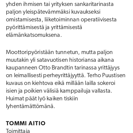
yhden ihmisen tai yrityksen sankaritarinasta
paljon yleispätevämmäksi kuvaukseksi
omistamisesta, liiketoiminnan operatiivisesta
pyörittämisestä ja yrittämisestä
elämänkatsomuksena.
Moottoripyöristään tunnetun, mutta paljon
muutakin yli satavuotisen historiansa aikana
kaupanneen Otto Brandtin tarinassa yrittäjyys
on leimallisesti perheyrittäjyyttä. Terho Puustisen
kuvaus on kiehtova eikä millään lailla sokeroi
isien ja poikien välisiä kamppailuja vallasta.
Huimat päät lyö kaiken tiskiin
lyhentämättömänä.
TOMMI AITIO
Toimittaja